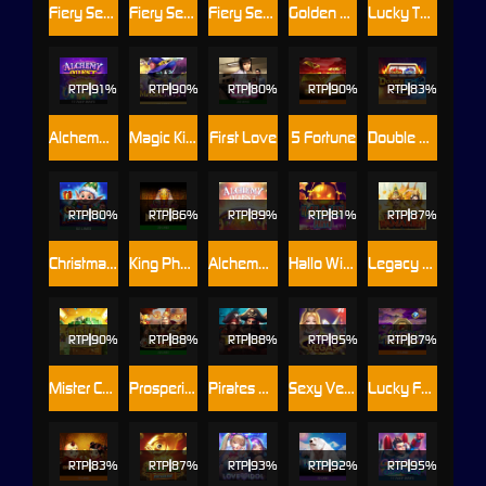
Fiery Sevens Hot 20
Fiery Sevens Hot 50
Fiery Sevens Hot 100
Golden Pixiu
Lucky Twin Sea
RTP
91%
RTP
90%
RTP
80%
RTP
90%
RTP
83%
Alchemy Quest Level Up
Magic Kitty
First Love
5 Fortune
Double Flame
RTP
80%
RTP
86%
RTP
89%
RTP
81%
RTP
87%
Christmas Miracles
King Pharaoh
Alchemy Quest Jackpot
Hallo Win Party
Legacy of Ramakien
RTP
90%
RTP
88%
RTP
88%
RTP
85%
RTP
87%
Mister Cashmore
Prosperity Gods
Pirates Gold Rush
Sexy Vegas
Lucky Feng Shui
RTP
83%
RTP
87%
RTP
93%
RTP
92%
RTP
95%