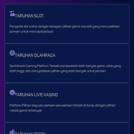
TARUHAN SLOT
Penyedia slot online dengan beragam pilihan game menarik yang memudahkan
pemain untuk mencapai jackpot
TARUHAN OLAHRAGA
Sportsbook Gaming Platform Terbaik menawarkan lebih banyak game, odds yang
lebih tinggi, dan menyediakan pilihan yang lebih banyak untuk pemain.
TARUHAN LIVE KASINO
Platform Pilihan bagi perusahaan-perusahaan terbaik di dunia, dengan pilihan
variasi game terbanyak