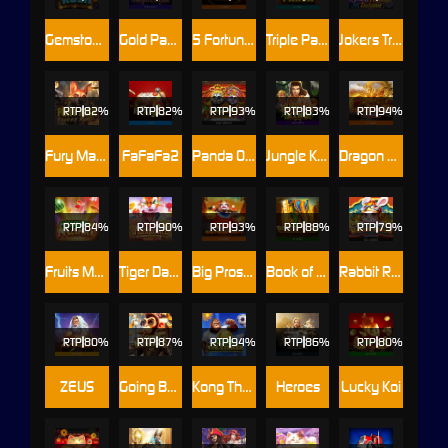
Gemstone Rush
Gold Panther
5 Fortune SA
Triple Panda
Jokers Treasure Exclusive
RTP
82%
RTP
82%
RTP
93%
RTP
83%
RTP
94%
Fury Max Lucky Road
FaFaFa2
Panda Opera
Jungle King
Dragon Gold SA
RTP
84%
RTP
90%
RTP
93%
RTP
88%
RTP
79%
Fruits Mania
Tiger Dance
Big Prosperity
Book of Myth
Rabbit Riches
RTP
80%
RTP
87%
RTP
94%
RTP
86%
RTP
80%
ZEUS
Going Bananas Inc
Kong The Striker
Heroes
Lucky Koi