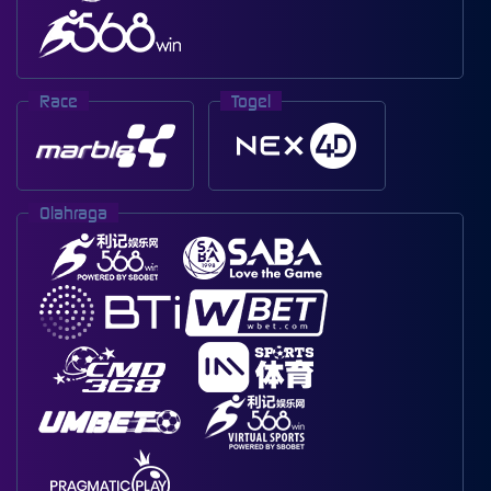
Race
Togel
Olahraga