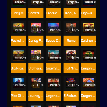
RTP
90%
RTP
79%
RTP
85%
RTP
83%
RTP
82%
Lucky Meow
Secrets of Anubis
Captain Golds Fortune
Happy Neko
Highway Fortune
RTP
80%
RTP
95%
RTP
79%
RTP
80%
RTP
95%
Pocket Mon Go
Candy Pop 2
Space Conquest
Roma
Caishen Deluxe Maxways
RTP
90%
RTP
80%
RTP
95%
RTP
84%
RTP
95%
Big Prosperity SA
Brothers Kingdom 2
Great Stars SA
Fruit Ninja Fury
Dragon Empire
RTP
84%
RTP
81%
RTP
82%
RTP
89%
RTP
80%
Rise Of Werewolves
Journey to the Wild
Legendary Beasts Saga
5 Fortune Dragons
Dragon Wish