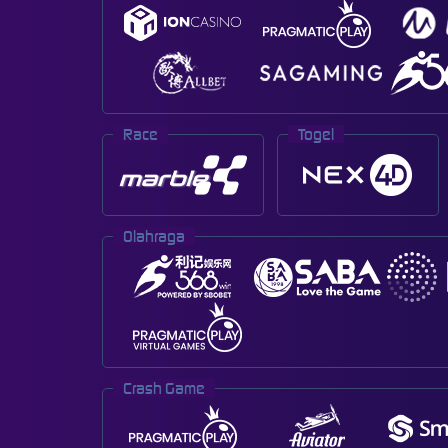
Race
Togel
Olahraga
Crash Game