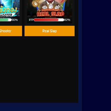
90%
RTP
82%
Shooter
Real Slap