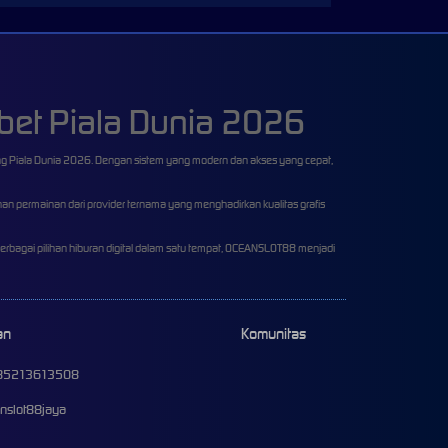
bet Piala Dunia 2026
ang Piala Dunia 2026. Dengan sistem yang modern dan akses yang cepat,
n permainan dari provider ternama yang menghadirkan kualitas grafis
agai pilihan hiburan digital dalam satu tempat, OCEANSLOT88 menjadi
an
Komunitas
85213613508
nslot88jaya