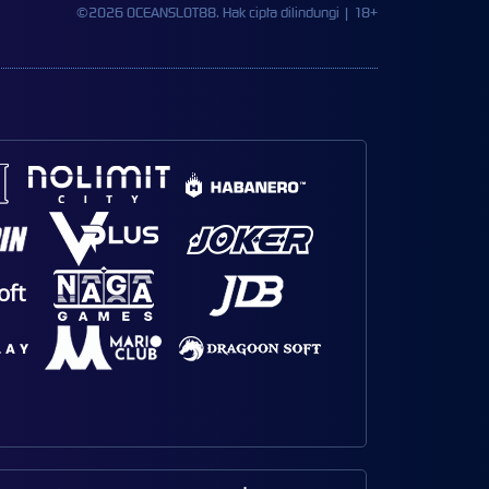
©2026 OCEANSLOT88. Hak cipta dilindungi | 18+