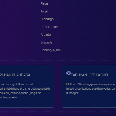
Race
Togel
Olahraga
Crash Game
Arcade
E-Sports
Sabung Ayam
RUHAN OLAHRAGA
TARUHAN LIVE KASINO
ook Gaming Platform Terbaik
Platform Pilihan bagi perusahaan-perusa
kan lebih banyak game, odds yang lebih
terbaik di dunia, dengan pilihan variasi g
 dan menyediakan pilihan yang lebih
terbanyak
untuk pemain.