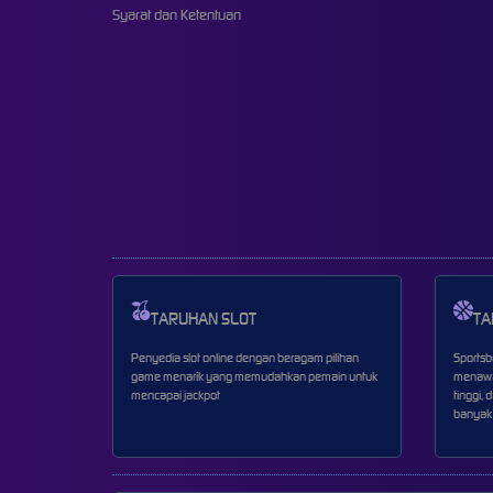
Syarat dan Ketentuan
TARUHAN SLOT
TA
Penyedia slot online dengan beragam pilihan
Sportsb
game menarik yang memudahkan pemain untuk
menawar
mencapai jackpot
tinggi,
banyak 