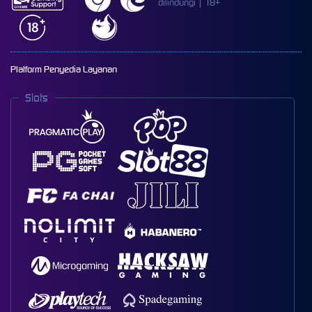
dilindungi | 18+
Platform Penyedia Layanan
Slots