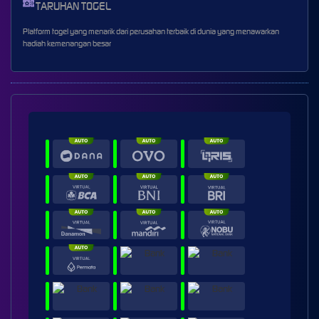
TARUHAN TOGEL
Platform togel yang menarik dari perusahan terbaik di dunia yang menawarkan
hadiah kemenangan besar