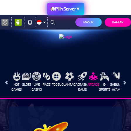
▼
Pilih Server
MASUK
DAFTAR
HOT
SLOTS
LIVE
RACE
TOGEL
OLAHRAGA
CRASH
ARCADE
E-
SABUNG
PROM
GAMES
CASINO
GAME
SPORTS
AYAM