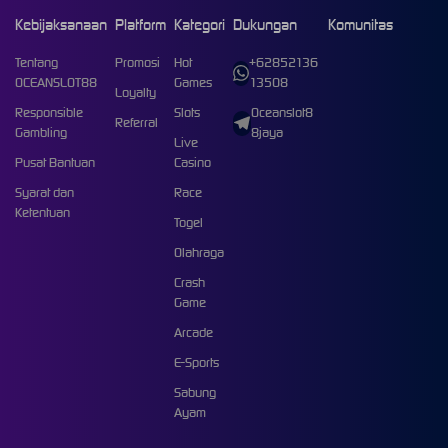
Kebijaksanaan
Platform
Kategori
Dukungan
Komunitas
Tentang
Promosi
Hot
+62852136
OCEANSLOT88
Games
13508
Loyalty
Responsible
Slots
Oceanslot8
Referral
Gambling
8jaya
Live
Pusat Bantuan
Casino
Syarat dan
Race
Ketentuan
Togel
Olahraga
Crash
Game
Arcade
E-Sports
Sabung
Ayam